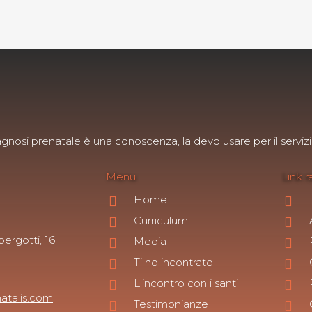
agnosi prenatale è una conoscenza, la devo usare per il servizi
Menu
Link r
Home
Curriculum
ergotti, 16
Media
Ti ho incontrato
L'incontro con i santi
atalis.com
Testimonianze