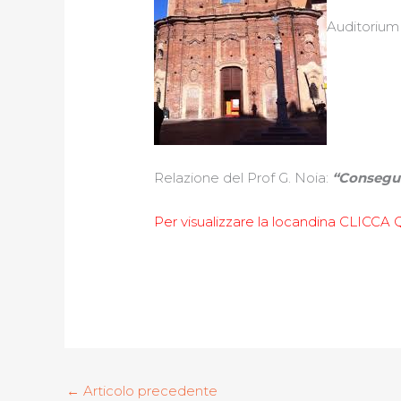
Auditorium 
Relazione del Prof G. Noia:
“Consegue
Per visualizzare la locandina CLICC
←
Articolo precedente