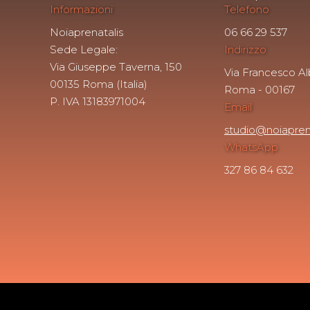
Informazioni
Telefono
Noiaprenatalis
06 66 29 537
Sede Legale:
Indirizzo
Via Giuseppe Taverna, 150
Via Francesco Alb
00135 Roma (Italia)
Roma - 00167
P. IVA 13183971004
Email
studio@noiapren
WhatsApp
327 86 84 632