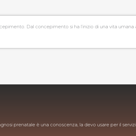
oncepimento. Dal concepimento si ha l’inizio di una vita umana 
agnosi prenatale è una conoscenza, la devo usare per il servizi