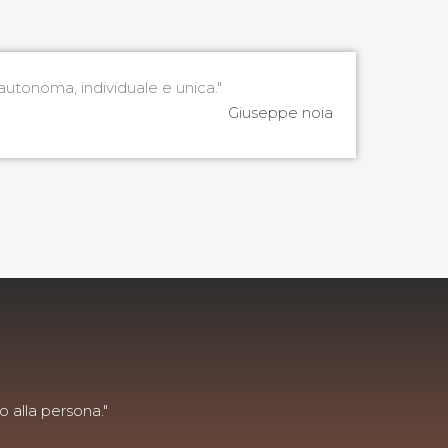
autonoma, individuale e unica."
Giuseppe noia
o alla persona."