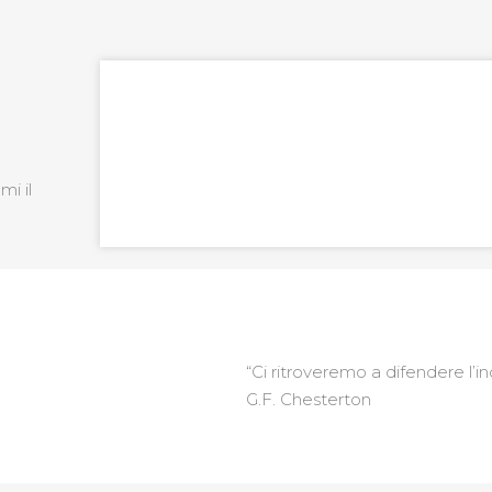
Ti ho incontrato
Difendere la vita, preziosissimo
i il
“Ci ritroveremo a difendere l’
G.F. Chesterton