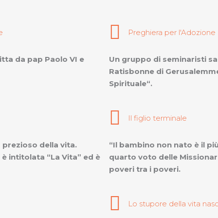
e
Preghiera per l'Adozione 
ritta da pap Paolo VI e
Un gruppo di seminaristi sal
Ratisbonne di Gerusalemme 
Spirituale“.
Il figlio terminale
prezioso della vita.
“Il bambino non nato è il pi
intitolata “La Vita” ed è
quarto voto delle Missionari
poveri tra i poveri.
Lo stupore della vita nas