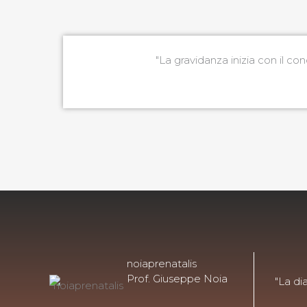
"La gravidanza inizia con il c
noiaprenatalis
Prof. Giuseppe Noia
"La di