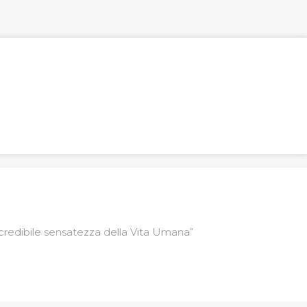
 dono di Dio
incredibile sensatezza della Vita Umana”