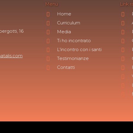
Menu
Link r
Home
Curriculum
ergotti, 16
Media
Ti ho incontrato
L'incontro con i santi
atalis.com
Testimonianze
Contatti